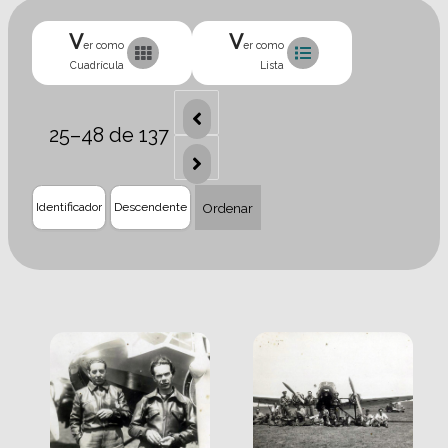
V
V
er como
er como
Cuadrícula
Lista
25–48 de 137
Ordenar