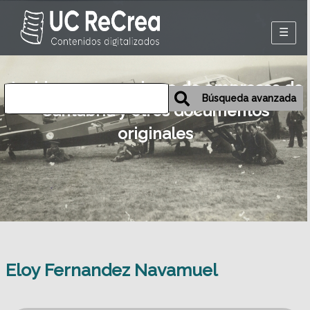
Inicio
Archivos personales o de empresas de
Exposiciones
Búsqueda avanzada
Cantabria y otros documentos
Historia oral de
originales
Camargo
Mapa
Desmemoriados
Portal de la
emigración
Eloy Fernandez Navamuel