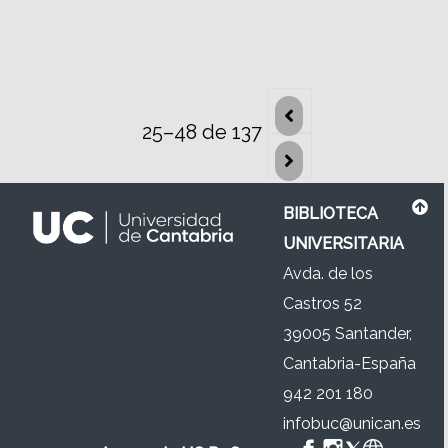
25–48 de 137
BIBLIOTECA
UNIVERSITARIA
Avda. de los
Castros 52
39005 Santander,
Cantabria-España
942 201 180
infobuc@unican.es