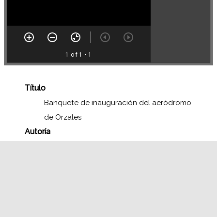
1 of 1
• 1
Título
Banquete de inauguración del aeródromo
de Orzales
Autoría
Anónimo
Identificador
FEFN F29
Fecha
1936