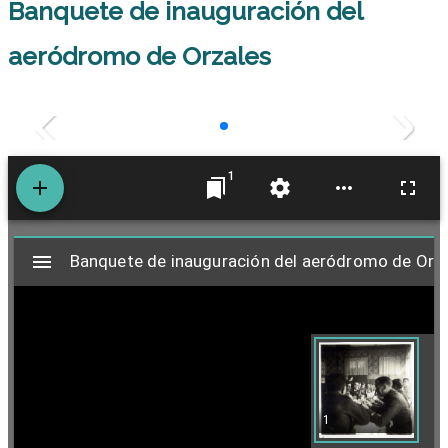
Banquete de inauguración del
aeródromo de Orzales
1
M
Banquete de inauguración del aeródromo de Orz
Banquete de inauguración del aeródromo de Orz
i
r
1
a