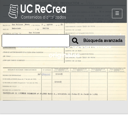
Inicio
Archivos personales o de empresas de
Exposiciones
Búsqueda avanzada
Cantabria y otros documentos
Historia oral de
originales
Camargo
Mapa
Desmemoriados
Portal de la
emigración