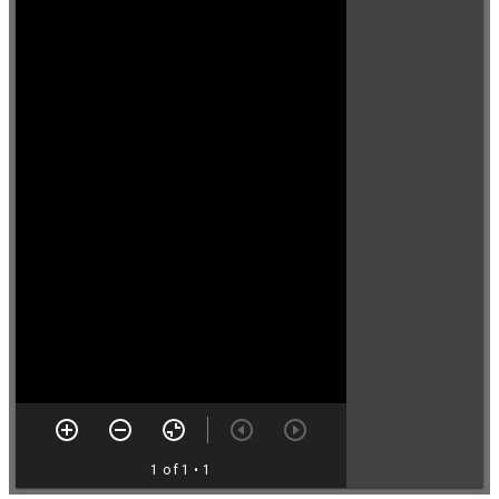
1 of 1
• 1