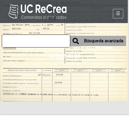
Inicio
Archivos personales o de empresas de
Exposiciones
Búsqueda avanzada
Cantabria y otros documentos
Historia oral de
originales
Camargo
Mapa
Desmemoriados
Portal de la
emigración