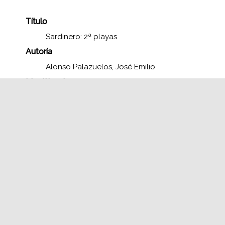
Título
Sardinero: 2ª playas
Autoría
Alonso Palazuelos, José Emilio
Identificador
FJEAP F6765BN
Fecha de publicación
1968
Tipo Europeana
Image
Formato
Positivo fotografía en blanco y negro
18 x 24 cm.
Derechos