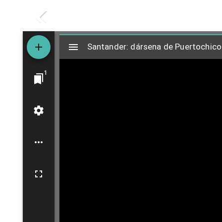
M
Santander: dársena de Puertochico
i
1
r
a
d
o