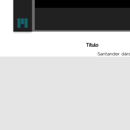
Título
Santander: dár
Identificador
FJEAP F6641BN
Tipo Europeana
Image
Derechos
Universidad de