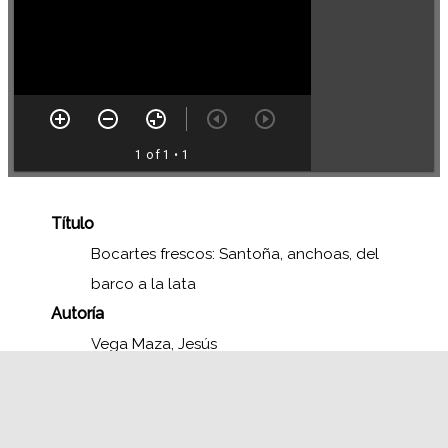
1 of 1
• 1
Título
Bocartes frescos: Santoña, anchoas, del
barco a la lata
Autoría
Vega Maza, Jesús
Identificador
FJV DP165
Fecha de publicación