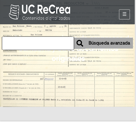
Inicio
Archivos personales o de empresas de
Exposiciones
Búsqueda avanzada
Cantabria y otros documentos
Historia oral de
originales
Camargo
Mapa
Desmemoriados
Portal de la
emigración