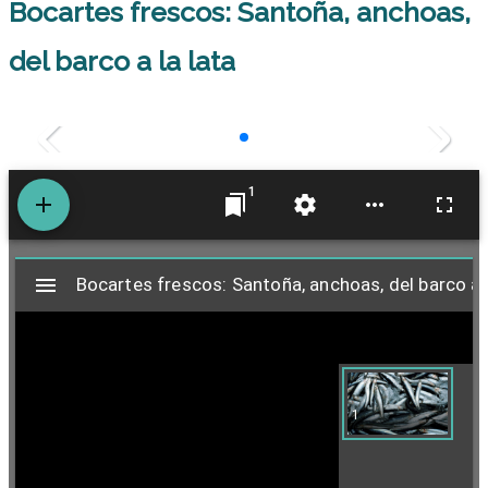
Bocartes frescos: Santoña, anchoas,
del barco a la lata
1
M
Bocartes frescos: Santoña, anchoas, del barco a l
Bocartes frescos: Santoña, anchoas, del barco a l
i
r
1
a