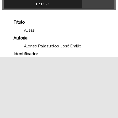
1 of 1
• 1
Título
Alisas
Autoría
Alonso Palazuelos, José Emilio
Identificador
FJEAP F0128BN
Fecha de publicación
1960-01
Tipo Europeana
Image
Formato
Positivo fotografía blanco y negro
11 X 15 cm.