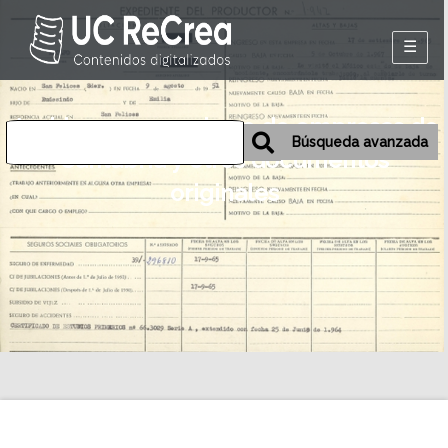
Inicio
Archivos personales o de empresas de
Exposiciones
Búsqueda avanzada
Cantabria y otros documentos
Historia oral de
originales
Camargo
Mapa
Desmemoriados
Portal de la
emigración