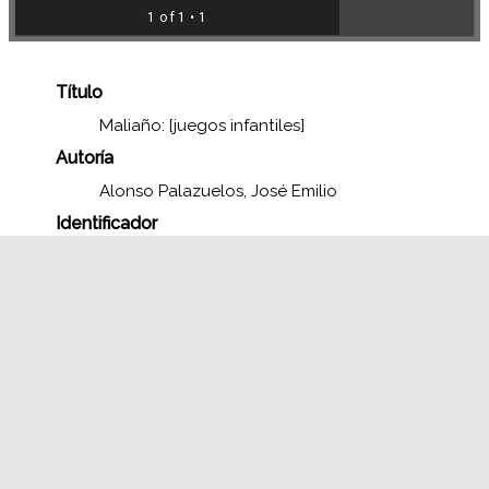
1 of 1
• 1
Título
Maliaño: [juegos infantiles]
Autoría
Alonso Palazuelos, José Emilio
Identificador
FJEAP F0356BN
Fecha de publicación
1958
Tipo Europeana
Image
Formato
Positivo fotografía blanco y negro
11 x 15 cm.