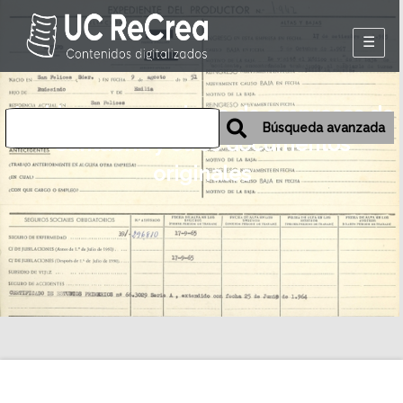
Inicio
Archivos personales o de empresas de
Exposiciones
Búsqueda avanzada
Cantabria y otros documentos
Historia oral de
originales
Camargo
Mapa
Desmemoriados
Portal de la
emigración