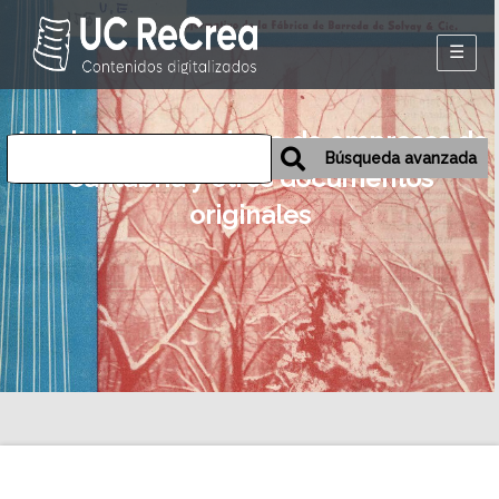
Inicio
Archivos personales o de empresas de
Exposiciones
Búsqueda avanzada
Cantabria y otros documentos
Historia oral de
originales
Camargo
Mapa
Desmemoriados
Portal de la
emigración