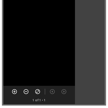
1 of 1
• 1