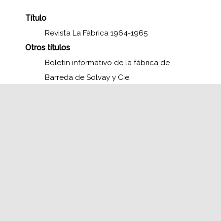
Título
Revista La Fábrica 1964-1965
Otros títulos
Boletín informativo de la fábrica de
Barreda de Solvay y Cie.
Consultar los ejemplares
La Fábrica, 1964-1965
Editor
Solvay y Cie.
Lugar
Barreda . Santander. Cantabria.
Cobertura temporal
1964 - 1965
Formato