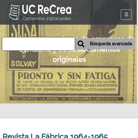
Inicio
Archivos personales o de empresas de
Exposiciones
Búsqueda avanzada
Cantabria y otros documentos
Historia oral de
originales
Camargo
Mapa
Desmemoriados
Portal de la
emigración
Revista La Fábrica 1964-1965