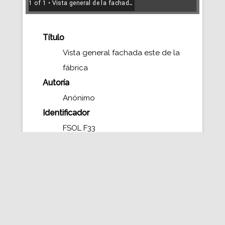
1 of 1
• Vista general de la fachada este de la fábrica
Título
Vista general fachada este de la
fábrica
Autoría
Anónimo
Identificador
FSOL F33
Fecha
1950
Tipo
Fotografía
Tipo Europeana
Image