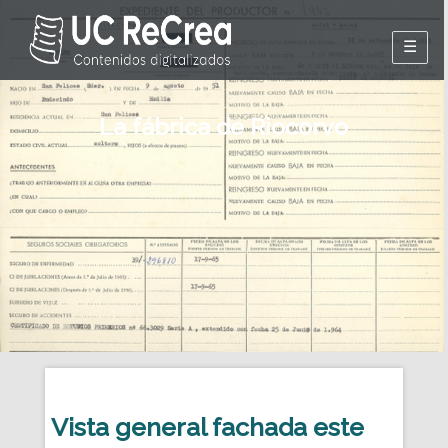
Presentación
La fábrica de Riocorvo
Los orígenes
La saquería
La fábrica
Los
trabajadores
El ocaso
Vista general fachada este