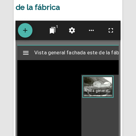
de la fábrica
1
M
Vista general fachada este de la fábrica
Vista general fachada este de la fábrica
i
r
V
ista general de la fachada este de la fábrica
a
d